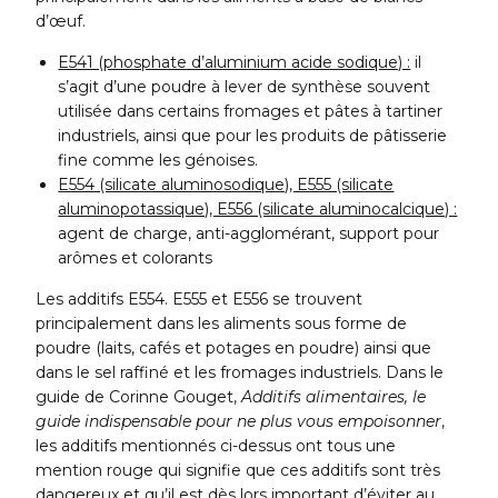
d’œuf.
E541 (phosphate d’aluminium acide sodique) :
il
s’agit d’une poudre à lever de synthèse souvent
utilisée dans certains fromages et pâtes à tartiner
industriels, ainsi que pour les produits de pâtisserie
fine comme les génoises.
E554 (silicate aluminosodique), E555 (silicate
aluminopotassique), E556 (silicate aluminocalcique) :
agent de charge, anti-agglomérant, support pour
arômes et colorants
Les additifs E554. E555 et E556 se trouvent
principalement dans les aliments sous forme de
poudre (laits, cafés et potages en poudre) ainsi que
dans le sel raffiné et les fromages industriels. Dans le
guide de Corinne Gouget,
Additifs alimentaires, le
guide indispensable pour ne plus vous empoisonner
,
les additifs mentionnés ci-dessus ont tous une
mention rouge qui signifie que ces additifs sont très
dangereux et qu’il est dès lors important d’éviter au