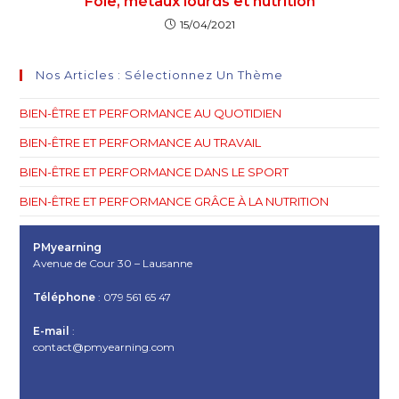
Foie, métaux lourds et nutrition
15/04/2021
Nos Articles : Sélectionnez Un Thème
BIEN-ÊTRE ET PERFORMANCE AU QUOTIDIEN
BIEN-ÊTRE ET PERFORMANCE AU TRAVAIL
BIEN-ÊTRE ET PERFORMANCE DANS LE SPORT
BIEN-ÊTRE ET PERFORMANCE GRÂCE À LA NUTRITION
PMyearning
Avenue de Cour 30 – Lausanne
Téléphone
: 079 561 65 47
E-mail
:
contact@pmyearning.com