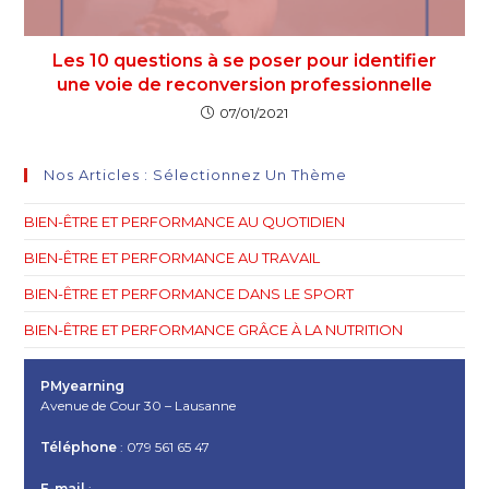
Les 10 questions à se poser pour identifier
une voie de reconversion professionnelle
07/01/2021
Nos Articles : Sélectionnez Un Thème
BIEN-ÊTRE ET PERFORMANCE AU QUOTIDIEN
BIEN-ÊTRE ET PERFORMANCE AU TRAVAIL
BIEN-ÊTRE ET PERFORMANCE DANS LE SPORT
BIEN-ÊTRE ET PERFORMANCE GRÂCE À LA NUTRITION
PMyearning
Avenue de Cour 30 – Lausanne
Téléphone
: 079 561 65 47
E-mail
: